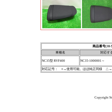
商品番号[ H-
車種名
対応す
NC35型 RVF400
NC35-1000001～
対応記号： ○→使用可能。ほぼ純正同様 △
Copyright St