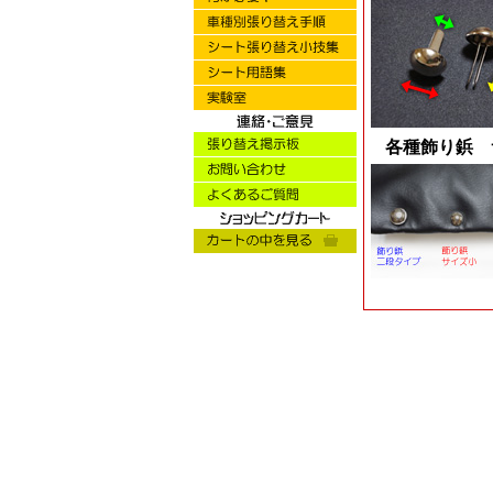
各種飾り鋲 