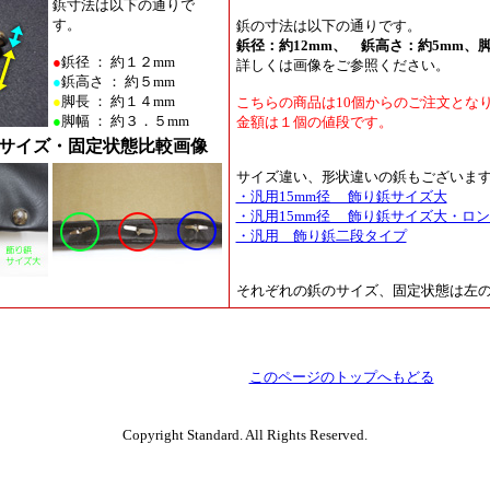
鋲寸法は以下の通りで
す。
鋲の寸法は以下の通りです。
鋲径：約12mm、 鋲高さ：約5mm、脚
●
鋲径 ： 約１２mm
詳しくは画像をご参照ください。
●
鋲高さ ： 約５mm
●
脚長 ： 約１４mm
こちらの商品は10個からのご注文とな
●
脚幅 ： 約３．５mm
金額は１個の値段です。
サイズ・固定状態比較画像
サイズ違い、形状違いの鋲もございま
・汎用15mm径 飾り鋲サイズ大
・汎用15mm径 飾り鋲サイズ大・ロ
・汎用 飾り鋲二段タイプ
それぞれの鋲のサイズ、固定状態は左
このページのトップへもどる
Copyright Standard. All Rights Reserved.