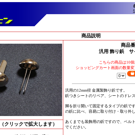
商品説明
商品番号
汎用 飾り鋲 サ
こちらの商品は10
ショッピングカート画面の数量変
汎用の
12mm径
金属製飾り鋲です。
鋲つきシートのリペア、シートのドレ
脚を折り開いて固定するタイプの鋲で
の鋲に比べ、容易に取り付け・取り外
あくまでも装飾用の鋲ですので、ベル
（クリックで拡大します）
でください。